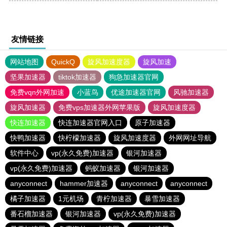
友情链接
网站地图
QuickQ
旋风加速度器
旋风加速
坚果加速器
tiktok加速器
狗急加速器官网
免费vqn外网加速
小蓝鸟
优途加速器官网
风驰加速器
旋风加速器
免费vps加速器外网苹果版
旋风加速度器
快连加速器
快连加速器官网入口
原子加速器
快鸭加速器
快柠檬加速器
旋风加速度器
外网网址导航
软件中心
vp(永久免费)加速器
银河加速器
vp(永久免费)加速器
蚂蚁加速器
银河加速器
anyconnect
hammer加速器
anyconnect
anyconnect
橘子加速器
1元机场
青柠加速器
暴雪加速器
番石榴加速器
银河加速器
vp(永久免费)加速器