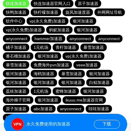
快连加速器
快连加速器官网入口
原子加速器
快鸭加速器
快柠檬加速器
旋风加速度器
外网网址导航
软件中心
vp(永久免费)加速器
银河加速器
vp(永久免费)加速器
蚂蚁加速器
银河加速器
anyconnect
hammer加速器
anyconnect
anyconnect
橘子加速器
1元机场
青柠加速器
暴雪加速器
番石榴加速器
银河加速器
vp(永久免费)加速器
暴雪加速器
免费海外pvn加速器
veee加速器
银河加速器
海鸥加速器
暴雪加速器
银河加速器
银河加速器
银河加速器
银河加速器
白鲸加速器
荔枝加速器
1元机场
蜜蜂加速器
银河加速器
海外梯子官网
银河加速器
ikuuu.me加速器官网
原子加速器
abc加速器
anyconnect
哇哇加速器
纵云梯加速器
银河加速器
暴雪加速器
永久免费使用的加速器
下载