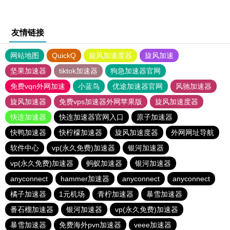
友情链接
网站地图
QuickQ
旋风加速度器
旋风加速
坚果加速器
tiktok加速器
狗急加速器官网
免费vqn外网加速
小蓝鸟
优途加速器官网
风驰加速器
旋风加速器
免费vps加速器外网苹果版
旋风加速度器
快连加速器
快连加速器官网入口
原子加速器
快鸭加速器
快柠檬加速器
旋风加速度器
外网网址导航
软件中心
vp(永久免费)加速器
银河加速器
vp(永久免费)加速器
蚂蚁加速器
银河加速器
anyconnect
hammer加速器
anyconnect
anyconnect
橘子加速器
1元机场
青柠加速器
暴雪加速器
番石榴加速器
银河加速器
vp(永久免费)加速器
暴雪加速器
免费海外pvn加速器
veee加速器