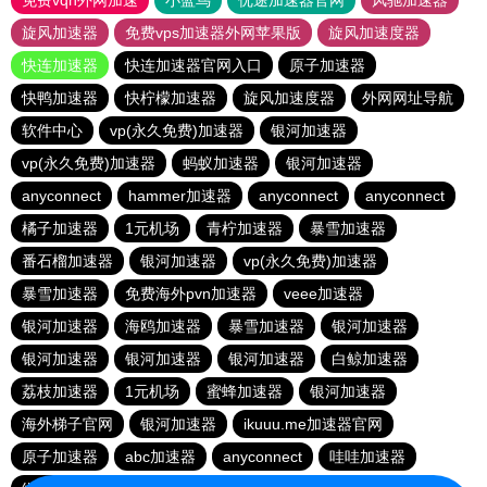
免费vqn外网加速
小蓝鸟
优途加速器官网
风驰加速器
旋风加速器
免费vps加速器外网苹果版
旋风加速度器
快连加速器
快连加速器官网入口
原子加速器
快鸭加速器
快柠檬加速器
旋风加速度器
外网网址导航
软件中心
vp(永久免费)加速器
银河加速器
vp(永久免费)加速器
蚂蚁加速器
银河加速器
anyconnect
hammer加速器
anyconnect
anyconnect
橘子加速器
1元机场
青柠加速器
暴雪加速器
番石榴加速器
银河加速器
vp(永久免费)加速器
暴雪加速器
免费海外pvn加速器
veee加速器
银河加速器
海鸥加速器
暴雪加速器
银河加速器
银河加速器
银河加速器
银河加速器
白鲸加速器
荔枝加速器
1元机场
蜜蜂加速器
银河加速器
海外梯子官网
银河加速器
ikuuu.me加速器官网
原子加速器
abc加速器
anyconnect
哇哇加速器