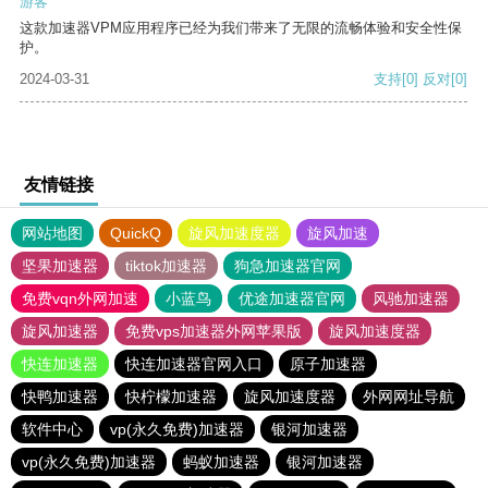
游客
这款加速器VPM应用程序已经为我们带来了无限的流畅体验和安全性保
护。
2024-03-31
支持
[0]
反对
[0]
友情链接
网站地图
QuickQ
旋风加速度器
旋风加速
坚果加速器
tiktok加速器
狗急加速器官网
免费vqn外网加速
小蓝鸟
优途加速器官网
风驰加速器
旋风加速器
免费vps加速器外网苹果版
旋风加速度器
快连加速器
快连加速器官网入口
原子加速器
快鸭加速器
快柠檬加速器
旋风加速度器
外网网址导航
软件中心
vp(永久免费)加速器
银河加速器
vp(永久免费)加速器
蚂蚁加速器
银河加速器