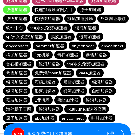
旋风加速器
免费vps加速器外网苹果版
旋风加速度器
快连加速器
快连加速器官网入口
原子加速器
快鸭加速器
快柠檬加速器
旋风加速度器
外网网址导航
软件中心
vp(永久免费)加速器
银河加速器
vp(永久免费)加速器
蚂蚁加速器
银河加速器
anyconnect
hammer加速器
anyconnect
anyconnect
橘子加速器
1元机场
青柠加速器
暴雪加速器
番石榴加速器
银河加速器
vp(永久免费)加速器
暴雪加速器
免费海外pvn加速器
veee加速器
银河加速器
海鸥加速器
暴雪加速器
银河加速器
银河加速器
银河加速器
银河加速器
白鲸加速器
荔枝加速器
1元机场
蜜蜂加速器
银河加速器
海外梯子官网
银河加速器
ikuuu.me加速器官网
原子加速器
abc加速器
anyconnect
哇哇加速器
纵云梯加速器
银河加速器
暴雪加速器
永久免费使用的加速器
下载