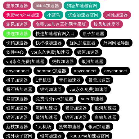
坚果加速器
tiktok加速器
狗急加速器官网
免费vqn外网加速
小蓝鸟
优途加速器官网
风驰加速器
旋风加速器
免费vps加速器外网苹果版
旋风加速度器
快连加速器
快连加速器官网入口
原子加速器
快鸭加速器
快柠檬加速器
旋风加速度器
外网网址导航
软件中心
vp(永久免费)加速器
银河加速器
vp(永久免费)加速器
蚂蚁加速器
银河加速器
anyconnect
hammer加速器
anyconnect
anyconnect
橘子加速器
1元机场
青柠加速器
暴雪加速器
番石榴加速器
银河加速器
vp(永久免费)加速器
暴雪加速器
免费海外pvn加速器
veee加速器
银河加速器
海鸥加速器
暴雪加速器
银河加速器
银河加速器
银河加速器
银河加速器
白鲸加速器
荔枝加速器
1元机场
蜜蜂加速器
银河加速器
海外梯子官网
银河加速器
ikuuu.me加速器官网