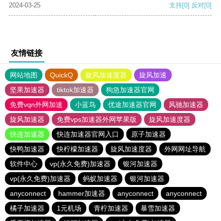
2024-03-25
支持
[0]
反对
[0]
友情链接
网站地图
QuickQ
旋风加速度器
旋风加速
坚果加速器
tiktok加速器
狗急加速器官网
免费vqn外网加速
小蓝鸟
优途加速器官网
风驰加速器
旋风加速器
免费vps加速器外网苹果版
旋风加速度器
快连加速器
快连加速器官网入口
原子加速器
快鸭加速器
快柠檬加速器
旋风加速度器
外网网址导航
软件中心
vp(永久免费)加速器
银河加速器
vp(永久免费)加速器
蚂蚁加速器
银河加速器
anyconnect
hammer加速器
anyconnect
anyconnect
橘子加速器
1元机场
青柠加速器
暴雪加速器